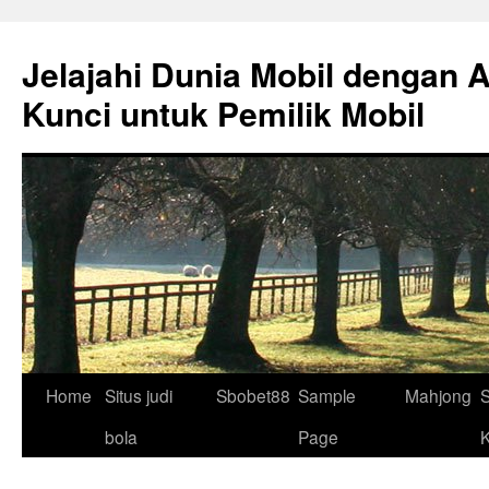
Skip
to
Jelajahi Dunia Mobil dengan 
content
Kunci untuk Pemilik Mobil
Home
Situs judi
Sbobet88
Sample
Mahjong
S
bola
Page