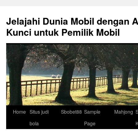
Skip
to
Jelajahi Dunia Mobil dengan 
content
Kunci untuk Pemilik Mobil
Home
Situs judi
Sbobet88
Sample
Mahjong
S
bola
Page