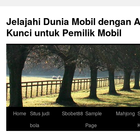
Skip
to
Jelajahi Dunia Mobil dengan 
content
Kunci untuk Pemilik Mobil
Home
Situs judi
Sbobet88
Sample
Mahjong
S
bola
Page