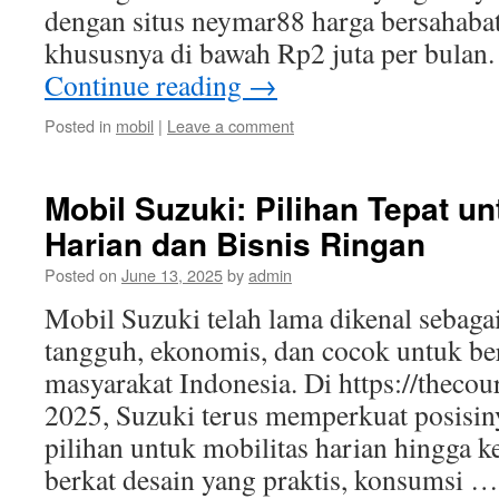
dengan situs neymar88 harga bersahabat 
khususnya di bawah Rp2 juta per bulan
Continue reading
→
Posted in
mobil
|
Leave a comment
Mobil Suzuki: Pilihan Tepat un
Harian dan Bisnis Ringan
Posted on
June 13, 2025
by
admin
Mobil Suzuki telah lama dikenal sebaga
tangguh, ekonomis, dan cocok untuk be
masyarakat Indonesia. Di https://theco
2025, Suzuki terus memperkuat posisin
pilihan untuk mobilitas harian hingga k
berkat desain yang praktis, konsumsi 