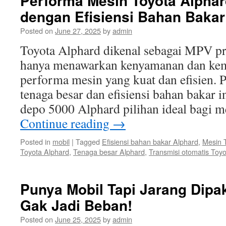
Performa Mesin Toyota Alphar
dengan Efisiensi Bahan Bakar
Posted on
June 27, 2025
by
admin
Toyota Alphard dikenal sebagai MPV p
hanya menawarkan kenyamanan dan keme
performa mesin yang kuat dan efisien. 
tenaga besar dan efisiensi bahan bakar i
depo 5000 Alphard pilihan ideal bagi 
Continue reading
→
Posted in
mobil
|
Tagged
Efisiensi bahan bakar Alphard
,
Mesin 
Toyota Alphard
,
Tenaga besar Alphard
,
Transmisi otomatis Toy
Punya Mobil Tapi Jarang Dipak
Gak Jadi Beban!
Posted on
June 25, 2025
by
admin