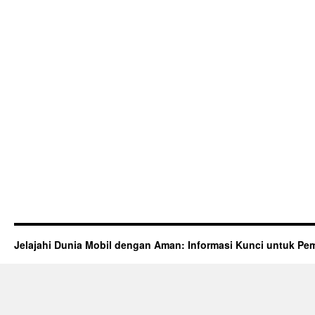
Jelajahi Dunia Mobil dengan Aman: Informasi Kunci untuk Pem