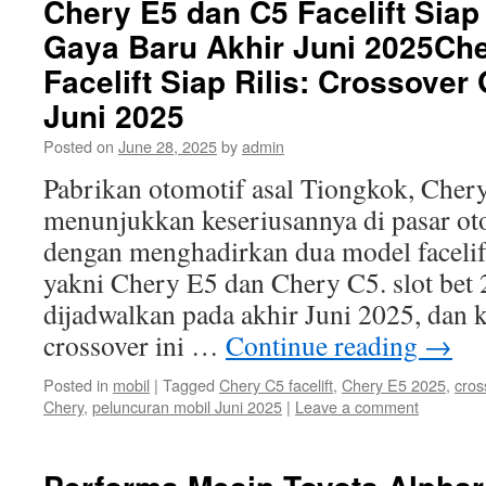
Chery E5 dan C5 Facelift Siap
Gaya Baru Akhir Juni 2025Ch
Facelift Siap Rilis: Crossover
Juni 2025
Posted on
June 28, 2025
by
admin
Pabrikan otomotif asal Tiongkok, Chery
menunjukkan keseriusannya di pasar ot
dengan menghadirkan dua model facelif
yakni Chery E5 dan Chery C5. slot bet
dijadwalkan pada akhir Juni 2025, dan 
crossover ini …
Continue reading
→
Posted in
mobil
|
Tagged
Chery C5 facelift
,
Chery E5 2025
,
cros
Chery
,
peluncuran mobil Juni 2025
|
Leave a comment