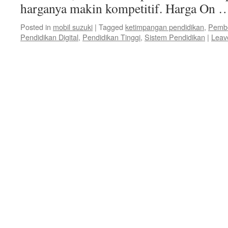
harganya makin kompetitif. Harga On
Posted in
mobil suzuki
|
Tagged
ketimpangan pendidikan
,
Pembe
Pendidikan Digital
,
Pendidikan Tinggi
,
Sistem Pendidikan
|
Leav