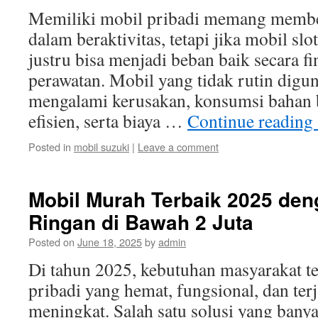
Memiliki mobil pribadi memang memb
dalam beraktivitas, tetapi jika mobil slo
justru bisa menjadi beban baik secara f
perawatan. Mobil yang tidak rutin digu
mengalami kerusakan, konsumsi bahan 
efisien, serta biaya …
Continue reading
Posted in
mobil suzuki
|
Leave a comment
Mobil Murah Terbaik 2025 den
Ringan di Bawah 2 Juta
Posted on
June 18, 2025
by
admin
Di tahun 2025, kebutuhan masyarakat t
pribadi yang hemat, fungsional, dan te
meningkat. Salah satu solusi yang banya