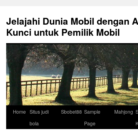
Skip
to
Jelajahi Dunia Mobil dengan 
content
Kunci untuk Pemilik Mobil
Home
Situs judi
Sbobet88
Sample
Mahjong
S
bola
Page