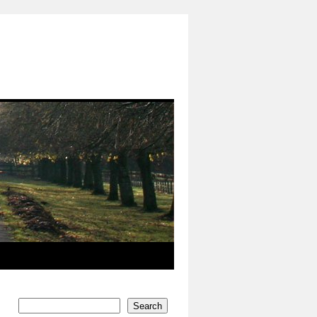
Search