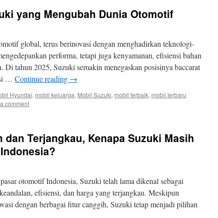
zuki yang Mengubah Dunia Otomotif
omotif global, terus berinovasi dengan menghadirkan teknologi-
 mengedepankan performa, tetapi juga kenyamanan, efisiensi bahan
n. Di tahun 2025, Suzuki semakin menegaskan posisinya baccarat
asi …
Continue reading
→
bil Hyundai
,
mobil keluarga
,
Mobil Suzuki
,
mobil terbaik
,
mobil terbaru
 a comment
h dan Terjangkau, Kenapa Suzuki Masih
i Indonesia?
pasar otomotif Indonesia, Suzuki telah lama dikenal sebagai
andalan, efisiensi, dan harga yang terjangkau. Meskipun
vasi dengan berbagai fitur canggih, Suzuki tetap menjadi pilihan