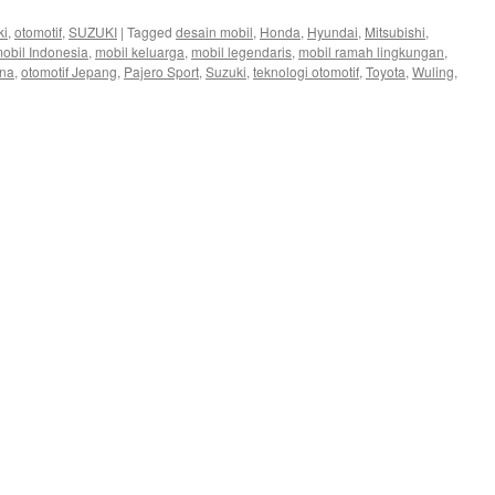
ki
,
otomotif
,
SUZUKI
|
Tagged
desain mobil
,
Honda
,
Hyundai
,
Mitsubishi
,
obil Indonesia
,
mobil keluarga
,
mobil legendaris
,
mobil ramah lingkungan
,
ina
,
otomotif Jepang
,
Pajero Sport
,
Suzuki
,
teknologi otomotif
,
Toyota
,
Wuling
,