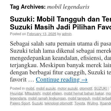
mobil legendaris
Tag Archives:
Suzuki: Mobil Tangguh dan Te
Suzuki Masih Jadi Pilihan Favo
Posted on
February 13, 2025
by
admin
Sebagai salah satu pemain utama di pasa
Suzuki telah lama dikenal sebagai mere
mengedepankan keandalan, efisiensi, da
terjangkau. Meskipun banyak merek lain
dengan berbagai fitur canggih, Suzuki t
favorit …
Continue reading
→
Posted in
mobil
,
mobil suzuki
,
motor suzuki
,
otomotif
,
SUZUKI
|
Hyundai
,
Mitsubishi
,
mobil efisien
,
mobil hemat bahan bakar
,
mob
legendaris
,
mobil ramah lingkungan
,
mobil tangguh
,
mobil terbai
Pajero Sport
,
Suzuki
,
teknologi otomotif
,
Toyota
,
Wuling
,
Xpand