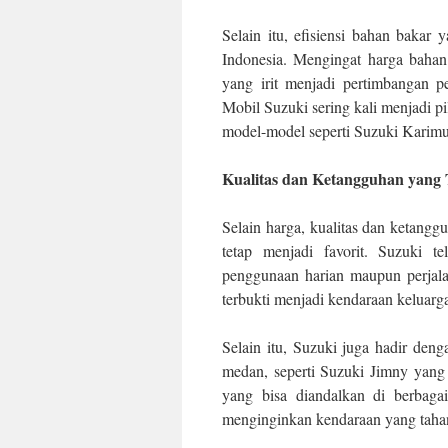
Selain itu, efisiensi bahan bakar
Indonesia. Mengingat harga bahan
yang irit menjadi pertimbangan 
Mobil Suzuki sering kali menjadi pi
model-model seperti Suzuki Karim
Kualitas dan Ketangguhan yang 
Selain harga, kualitas dan ketang
tetap menjadi favorit. Suzuki t
penggunaan harian maupun perjala
terbukti menjadi kendaraan keluar
Selain itu, Suzuki juga hadir den
medan, seperti Suzuki Jimny yang
yang bisa diandalkan di berbag
menginginkan kendaraan yang tahan