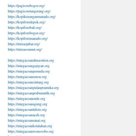
https://pagisorebogor.org/
https://pagisoretangerang.org/
https://kopikenanganmanado.org/
https://kopiforedepok.org/
https://kopiforebali.org/
https://kopiforebogor.org/
https://kopiforemanado.org/
https://mixuejabar.org/
https://mixuesumut.org/
https://miegacoanahnasution.org
https://miegacoangejayan.org
https://miegacoanpemuda.org
https://miegacoanrenon.org
https://miegacoansintang.org
https://miegacoanpulaupramuka.org
https://miegacoanprabumulih.org
https://miegacoanende.org
https://miegacoanagung.org
https://miegacoantidore.org
https://miegacoanaceh.org
https://miegacoanranai.org
https://miegacoankotatahan.org
https://miegacoanwonosobo.org