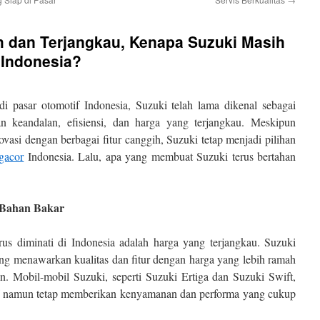
h dan Terjangkau, Kenapa Suzuki Masih
i Indonesia?
i pasar otomotif Indonesia, Suzuki telah lama dikenal sebagai
keandalan, efisiensi, dan harga yang terjangkau. Meskipun
ovasi dengan berbagai fitur canggih, Suzuki tetap menjadi pilihan
 gacor
Indonesia. Lalu, apa yang membuat Suzuki terus bertahan
 Bahan Bakar
rus diminati di Indonesia adalah harga yang terjangkau. Suzuki
ng menawarkan kualitas dan fitur dengan harga yang lebih ramah
n. Mobil-mobil Suzuki, seperti Suzuki Ertiga dan Suzuki Swift,
if namun tetap memberikan kenyamanan dan performa yang cukup