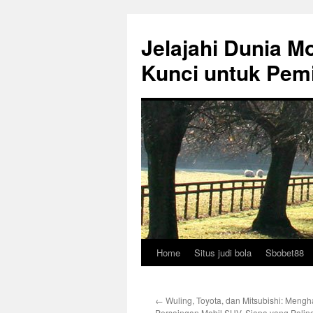
Skip
to
Jelajahi Dunia M
content
Kunci untuk Pemi
Home
Situs judi bola
Sbobet88
←
Wuling, Toyota, dan Mitsubishi: Meng
Persaingan Mobil SUV, Siapa yang Paling