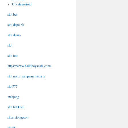
Uncategorized
slot bet
slot depo 5k
slot demo
slot
slot toto
https://www.baddboyscafe.com/
slot gacor gampang menang
slot777
mahjong
slot bet kecil
situs slot gacor
slot88