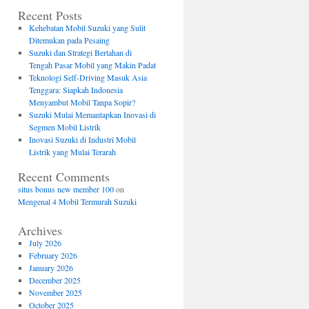
Recent Posts
Kehebatan Mobil Suzuki yang Sulit
Ditemukan pada Pesaing
Suzuki dan Strategi Bertahan di
Tengah Pasar Mobil yang Makin Padat
Teknologi Self-Driving Masuk Asia
Tenggara: Siapkah Indonesia
Menyambut Mobil Tanpa Sopir?
Suzuki Mulai Memantapkan Inovasi di
Segmen Mobil Listrik
Inovasi Suzuki di Industri Mobil
Listrik yang Mulai Terarah
Recent Comments
situs bonus new member 100
on
Mengenal 4 Mobil Termurah Suzuki
Archives
July 2026
February 2026
January 2026
December 2025
November 2025
October 2025