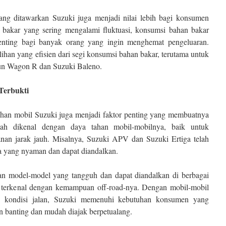
 yang ditawarkan Suzuki juga menjadi nilai lebih bagi konsumen
 bakar yang sering mengalami fluktuasi, konsumsi bahan bakar
penting bagi banyak orang yang ingin menghemat pengeluaran.
lihan yang efisien dari segi konsumsi bahan bakar, terutama untuk
un Wagon R dan Suzuki Baleno.
Terbukti
guhan mobil Suzuki juga menjadi faktor penting yang membuatnya
elah dikenal dengan daya tahan mobil-mobilnya, baik untuk
nan jarak jauh. Misalnya, Suzuki APV dan Suzuki Ertiga telah
ga yang nyaman dan dapat diandalkan.
gan model-model yang tangguh dan dapat diandalkan di berbagai
 terkenal dengan kemampuan off-road-nya. Dengan mobil-mobil
ai kondisi jalan, Suzuki memenuhi kebutuhan konsumen yang
 banting dan mudah diajak berpetualang.