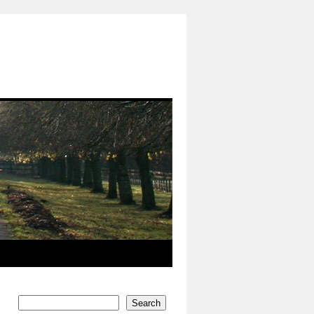
Search