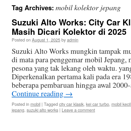
mobil kolektor jepang
Tag Archives:
Suzuki Alto Works: City Car K
Masih Dicari Kolektor di 2025
Posted on
August 1, 2025
by
admin
Suzuki Alto Works mungkin tampak mun
di mata para penggemar mobil Jepang,
pesona yang tak lekang oleh waktu. yan
Diperkenalkan pertama kali pada era 1
beberapa pembaruan hingga awal 2000
Continue reading
→
Posted in
mobil
|
Tagged
city car klasik
,
kei car turbo
,
mobil keci
jepang
,
suzuki alto works
|
Leave a comment