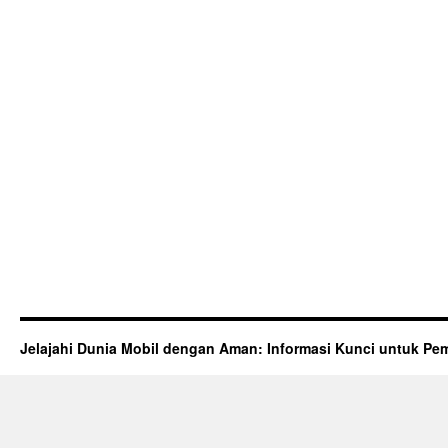
Jelajahi Dunia Mobil dengan Aman: Informasi Kunci untuk Pem