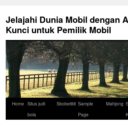
Skip
to
Jelajahi Dunia Mobil dengan 
content
Kunci untuk Pemilik Mobil
Home
Situs judi
Sbobet88
Sample
Mahjong
S
bola
Page