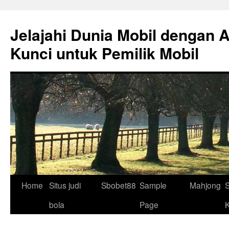
Skip
to
Jelajahi Dunia Mobil dengan 
content
Kunci untuk Pemilik Mobil
Home
Situs judi
Sbobet88
Sample
Mahjong
S
bola
Page