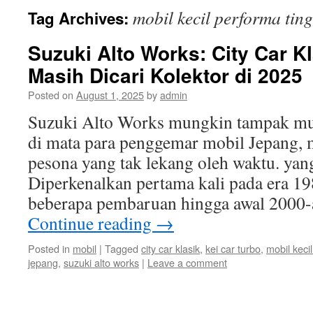
mobil kecil performa ting
Tag Archives:
Suzuki Alto Works: City Car K
Masih Dicari Kolektor di 2025
Posted on
August 1, 2025
by
admin
Suzuki Alto Works mungkin tampak mun
di mata para penggemar mobil Jepang,
pesona yang tak lekang oleh waktu. yan
Diperkenalkan pertama kali pada era 1
beberapa pembaruan hingga awal 2000
Continue reading
→
Posted in
mobil
|
Tagged
city car klasik
,
kei car turbo
,
mobil keci
jepang
,
suzuki alto works
|
Leave a comment