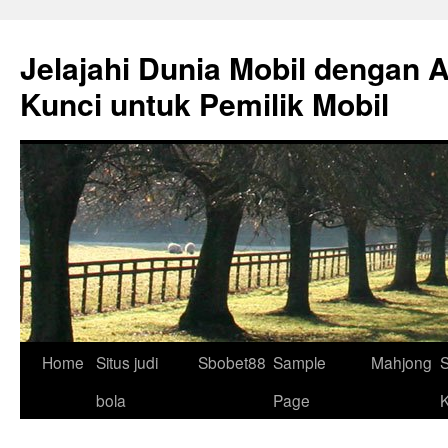
Skip
to
Jelajahi Dunia Mobil dengan 
content
Kunci untuk Pemilik Mobil
Home
Situs judi
Sbobet88
Sample
Mahjong
S
bola
Page