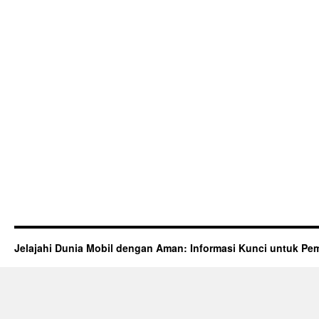
Jelajahi Dunia Mobil dengan Aman: Informasi Kunci untuk Pem