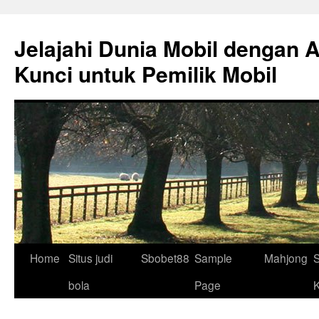
Skip
to
Jelajahi Dunia Mobil dengan 
content
Kunci untuk Pemilik Mobil
Home
Situs judi
Sbobet88
Sample
Mahjong
S
bola
Page