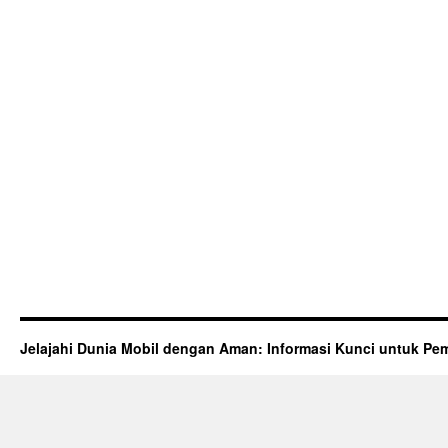
Jelajahi Dunia Mobil dengan Aman: Informasi Kunci untuk Pem