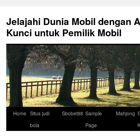
Skip
to
Jelajahi Dunia Mobil dengan 
content
Kunci untuk Pemilik Mobil
Home
Situs judi
Sbobet88
Sample
Mahjong
S
bola
Page