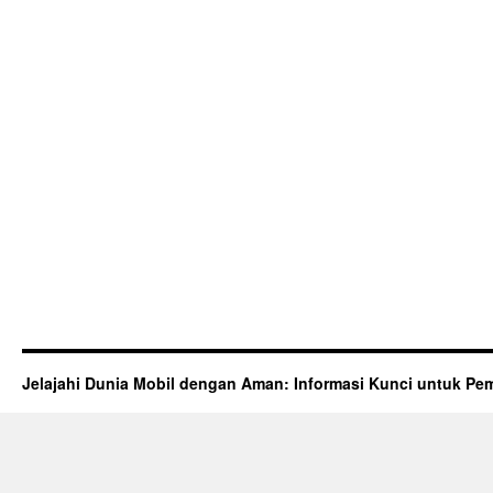
Jelajahi Dunia Mobil dengan Aman: Informasi Kunci untuk Pem