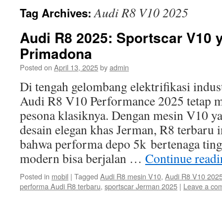
Audi R8 V10 2025
Tag Archives:
Audi R8 2025: Sportscar V10 
Primadona
Posted on
April 13, 2025
by
admin
Di tengah gelombang elektrifikasi indust
Audi R8 V10 Performance 2025 tetap 
pesona klasiknya. Dengan mesin V10 y
desain elegan khas Jerman, R8 terbaru
bahwa performa depo 5k bertenaga ting
modern bisa berjalan …
Continue read
Posted in
mobil
|
Tagged
Audi R8 mesin V10
,
Audi R8 V10 202
performa Audi R8 terbaru
,
sportscar Jerman 2025
|
Leave a co