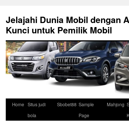
Skip
to
Jelajahi Dunia Mobil dengan 
content
Kunci untuk Pemilik Mobil
Home
Situs judi
Sbobet88
Sample
Mahjong
S
bola
Page