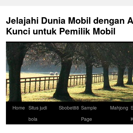
Skip
to
Jelajahi Dunia Mobil dengan 
content
Kunci untuk Pemilik Mobil
Home
Situs judi
Sbobet88
Sample
Mahjong
S
bola
Page