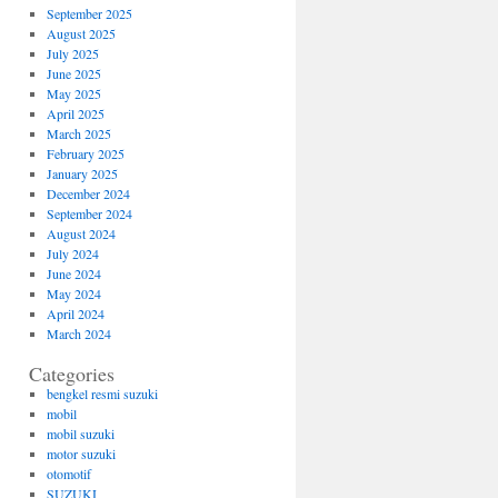
September 2025
August 2025
July 2025
June 2025
May 2025
April 2025
March 2025
February 2025
January 2025
December 2024
September 2024
August 2024
July 2024
June 2024
May 2024
April 2024
March 2024
Categories
bengkel resmi suzuki
mobil
mobil suzuki
motor suzuki
otomotif
SUZUKI