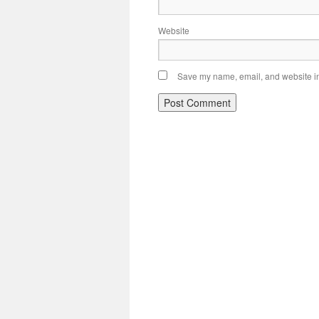
Website
Save my name, email, and website in 