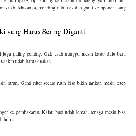
h enak dipake, tapi kadang kerusakan itu datengnya diam-diam.
n masalah. Makanya, mending rutin cek dan ganti komponen yang
i yang Harus Sering Diganti
i juga paling penting. Gak usah nunggu mesin kasar dulu baru
.000 km udah harus disikat.
n turun. Ganti filter secara rutin bisa bikin tarikan mesin tetep
nget ke pembakaran. Kalau busi udah lemah, tenaga mesin bisa
i boros.