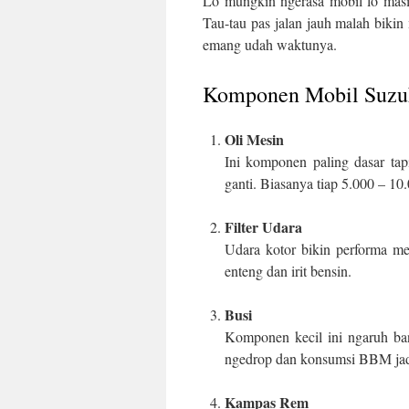
Lo mungkin ngerasa mobil lo masi
Tau-tau pas jalan jauh malah biki
emang udah waktunya.
Komponen Mobil Suzuk
Oli Mesin
Ini komponen paling dasar tap
ganti. Biasanya tiap 5.000 – 10
Filter Udara
Udara kotor bikin performa mesi
enteng dan irit bensin.
Busi
Komponen kecil ini ngaruh ba
ngedrop dan konsumsi BBM jad
Kampas Rem