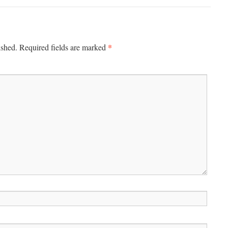
*
ished.
Required fields are marked