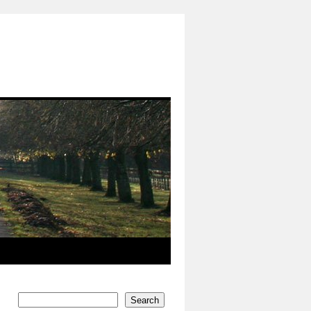
Search