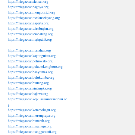
https://miegacoansleman.org
https://miegacoannagoya.org
https://miegacoanmongonsidi.org
https://miegacoanmedanselayang.org
https://miegacoangaperta.org
https://miegacoanwirobrajan.org
https://miegacoantembalang.org
https://miegacoanmajapahit.org
https://miegacoanmanahan.org
https://miegacoankayongutara.org
https://miegacoanpohuwato.org
https://miegacoanpulautokongboro.org
https://miegacoanbanyumas.org
https://miegacoanbulukumba.org
https://miegacoanbintang.org
https://miegacoansintangka.org
https://miegacoanbajawa.org
https://miegacoankepulauanmerantiriau.or
g
https://miegacoankotamobagu.org
https://miegacoanmurungraya.org
https://miegacoanbimantb.org
https://miegacoannmamuju.org
https://miegacoanmanggaraintt.org