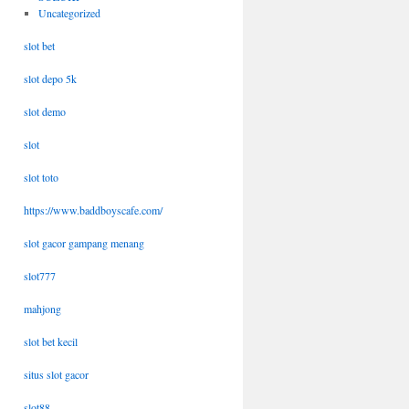
Uncategorized
slot bet
slot depo 5k
slot demo
slot
slot toto
https://www.baddboyscafe.com/
slot gacor gampang menang
slot777
mahjong
slot bet kecil
situs slot gacor
slot88