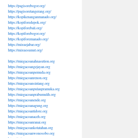
https://pagisorebogor.org/
https://pagisoretangerang.org/
https://kopikenanganmanado.org/
https://kopiforedepok.org/
https://kopiforebali.org/
https://kopiforebogor.org/
https://kopiforemanado.org/
https://mixuejabar.org/
https://mixuesumut.org/
https://miegacoanahnasution.org
https://miegacoangejayan.org
https://miegacoanpemuda.org
https://miegacoanrenon.org
https://miegacoansintang.org
https://miegacoanpulaupramuka.org
https://miegacoanprabumulih.org
https://miegacoanende.org
https://miegacoanagung.org
https://miegacoantidore.org
https://miegacoanaceh.org
https://miegacoanranai.org
https://miegacoankotatahan.org
https://miegacoanwonosobo.org