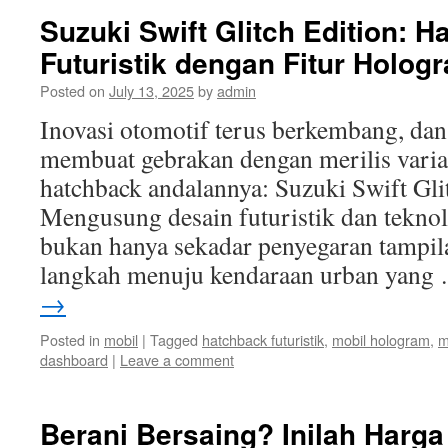
Suzuki Swift Glitch Edition: 
Futuristik dengan Fitur Holo
Posted on
July 13, 2025
by
admin
Inovasi otomotif terus berkembang, da
membuat gebrakan dengan merilis varia
hatchback andalannya: Suzuki Swift Gli
Mengusung desain futuristik dan teknolog
bukan hanya sekadar penyegaran tampila
langkah menuju kendaraan urban yan
→
Posted in
mobil
|
Tagged
hatchback futuristik
,
mobil hologram
,
m
dashboard
|
Leave a comment
Berani Bersaing? Inilah Harga