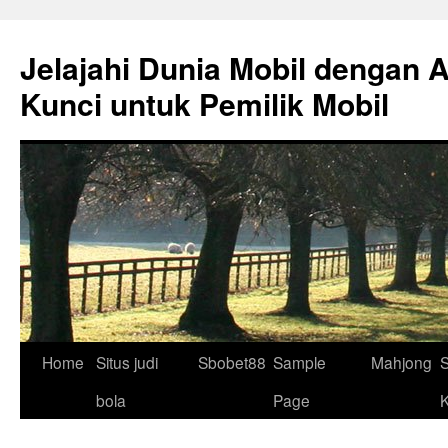
Skip
to
Jelajahi Dunia Mobil dengan 
content
Kunci untuk Pemilik Mobil
Home
Situs judi
Sbobet88
Sample
Mahjong
S
bola
Page