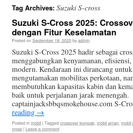
Suzuki S-cross
Tag Archives:
Suzuki S-Cross 2025: Crossov
dengan Fitur Keselamatan
Posted on
September 18, 2025
by
admin
Suzuki S-Cross 2025 hadir sebagai cros
menggabungkan kenyamanan, efisiensi, 
modern. Kendaraan ini dirancang untuk
mengutamakan mobilitas perkotaan, na
membutuhkan kapasitas kabin dan ke
baik untuk perjalanan jarak menengah.
captainjacksbbqsmokehouse.com S-Cr
reading
→
Posted in
mobil
|
Tagged
crossover kompak
,
mobil aman
,
mobil
cross
|
Leave a comment