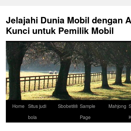
Skip
to
Jelajahi Dunia Mobil dengan 
content
Kunci untuk Pemilik Mobil
Home
Situs judi
Sbobet88
Sample
Mahjong
S
bola
Page