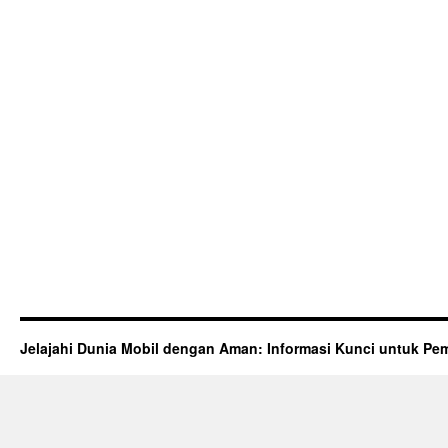
Jelajahi Dunia Mobil dengan Aman: Informasi Kunci untuk Pem