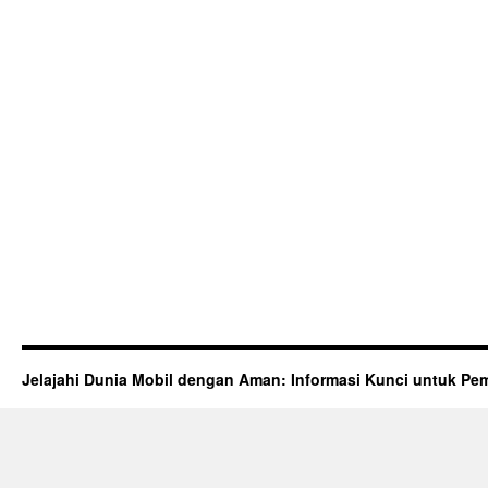
Jelajahi Dunia Mobil dengan Aman: Informasi Kunci untuk Pem