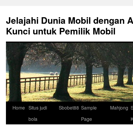
Skip
to
Jelajahi Dunia Mobil dengan 
content
Kunci untuk Pemilik Mobil
Home
Situs judi
Sbobet88
Sample
Mahjong
S
bola
Page