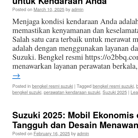
untuk Kendaraan Anda
Posted on
March 10, 2025
by
admin
Menjaga kondisi kendaraan Anda adalah
memastikan kenyamanan dan keselamata
Salah satu cara terbaik untuk merawat 
adalah dengan menggunakan layanan da
Suzuki. Bengkel resmi https://o2bbq.co
menawarkan layanan perawatan berkal
→
Posted in
bengkel resmi suzuki
|
Tagged
bengkel resmi suzuki
,
bengkel suzuki
,
perawatan kendaraan suzuki
,
Suzuki 2025
|
Lea
Suzuki 2025: Mobil Ekonomis
Tangguh dan Desain Menawa
Posted on
February 16, 2025
by
admin