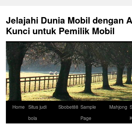
Skip
to
Jelajahi Dunia Mobil dengan 
content
Kunci untuk Pemilik Mobil
Home
Situs judi
Sbobet88
Sample
Mahjong
S
bola
Page