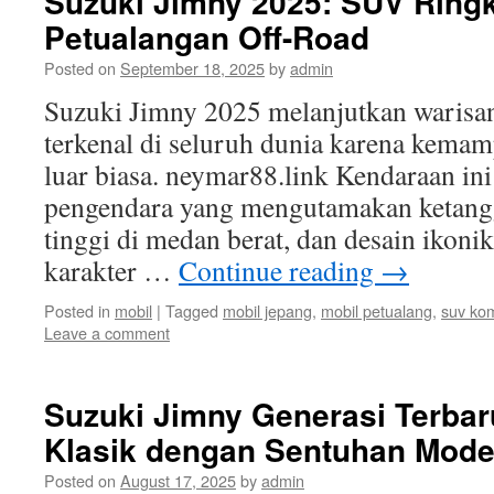
Suzuki Jimny 2025: SUV Ring
Petualangan Off-Road
Posted on
September 18, 2025
by
admin
Suzuki Jimny 2025 melanjutkan waris
terkenal di seluruh dunia karena kemam
luar biasa. neymar88.link Kendaraan ini
pengendara yang mengutamakan ketangg
tinggi di medan berat, dan desain ikonik
karakter …
Continue reading
→
Posted in
mobil
|
Tagged
mobil jepang
,
mobil petualang
,
suv ko
Leave a comment
Suzuki Jimny Generasi Terbar
Klasik dengan Sentuhan Mode
Posted on
August 17, 2025
by
admin