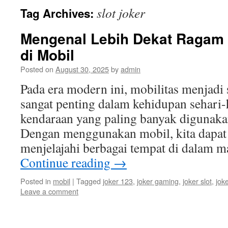
slot joker
Tag Archives:
Mengenal Lebih Dekat Ragam
di Mobil
Posted on
August 30, 2025
by
admin
Pada era modern ini, mobilitas menjadi 
sangat penting dalam kehidupan sehari-h
kendaraan yang paling banyak digunaka
Dengan menggunakan mobil, kita dapa
menjelajahi berbagai tempat di dalam m
Continue reading
→
Posted in
mobil
|
Tagged
joker 123
,
joker gaming
,
joker slot
,
jok
Leave a comment