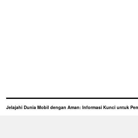
Jelajahi Dunia Mobil dengan Aman: Informasi Kunci untuk Pem