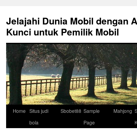
Skip
to
Jelajahi Dunia Mobil dengan 
content
Kunci untuk Pemilik Mobil
Home
Situs judi
Sbobet88
Sample
Mahjong
S
bola
Page