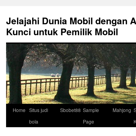
Skip
to
Jelajahi Dunia Mobil dengan 
content
Kunci untuk Pemilik Mobil
Home
Situs judi
Sbobet88
Sample
Mahjong
S
bola
Page