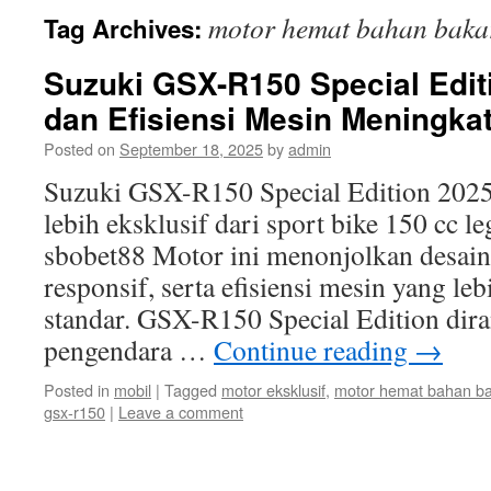
motor hemat bahan baka
Tag Archives:
Suzuki GSX-R150 Special Edit
dan Efisiensi Mesin Meningka
Posted on
September 18, 2025
by
admin
Suzuki GSX-R150 Special Edition 2025 
lebih eksklusif dari sport bike 150 cc l
sbobet88 Motor ini menonjolkan desain
responsif, serta efisiensi mesin yang le
standar. GSX-R150 Special Edition dir
pengendara …
Continue reading
→
Posted in
mobil
|
Tagged
motor eksklusif
,
motor hemat bahan ba
gsx-r150
|
Leave a comment