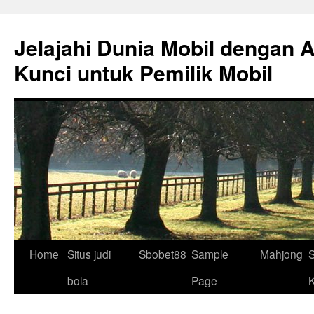
Skip
to
Jelajahi Dunia Mobil dengan 
content
Kunci untuk Pemilik Mobil
Home
Situs judi
Sbobet88
Sample
Mahjong
S
bola
Page