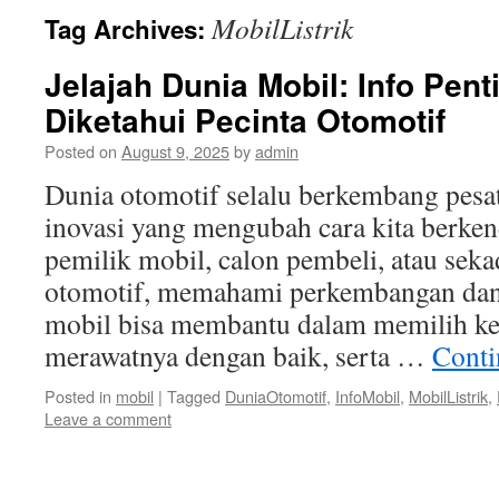
MobilListrik
Tag Archives:
Jelajah Dunia Mobil: Info Pen
Diketahui Pecinta Otomotif
Posted on
August 9, 2025
by
admin
Dunia otomotif selalu berkembang pesa
inovasi yang mengubah cara kita berken
pemilik mobil, calon pembeli, atau sek
otomotif, memahami perkembangan dan 
mobil bisa membantu dalam memilih ken
merawatnya dengan baik, serta …
Conti
Posted in
mobil
|
Tagged
DuniaOtomotif
,
InfoMobil
,
MobilListrik
,
Leave a comment