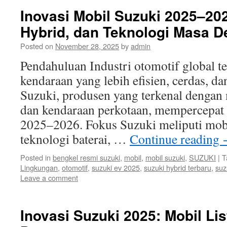
Inovasi Mobil Suzuki 2025–2026
Hybrid, dan Teknologi Masa 
Posted on
November 28, 2025
by
admin
Pendahuluan Industri otomotif global 
kendaraan yang lebih efisien, cerdas, d
Suzuki, produsen yang terkenal denga
dan kendaraan perkotaan, mempercepat 
2025–2026. Fokus Suzuki meliputi mobil
teknologi baterai, …
Continue reading
Posted in
bengkel resmi suzuki
,
mobil
,
mobil suzuki
,
SUZUKI
|
T
Lingkungan
,
otomotif
,
suzuki ev 2025
,
suzuki hybrid terbaru
,
suz
Leave a comment
Inovasi Suzuki 2025: Mobil Li