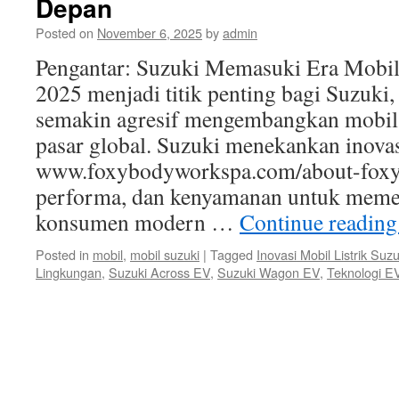
Depan
Posted on
November 6, 2025
by
admin
Pengantar: Suzuki Memasuki Era Mobil
2025 menjadi titik penting bagi Suzuki
semakin agresif mengembangkan mobil 
pasar global. Suzuki menekankan inovas
www.foxybodyworkspa.com/about-foxy, e
performa, dan kenyamanan untuk meme
konsumen modern …
Continue readin
Posted in
mobil
,
mobil suzuki
|
Tagged
Inovasi Mobil Listrik Suz
Lingkungan
,
Suzuki Across EV
,
Suzuki Wagon EV
,
Teknologi E