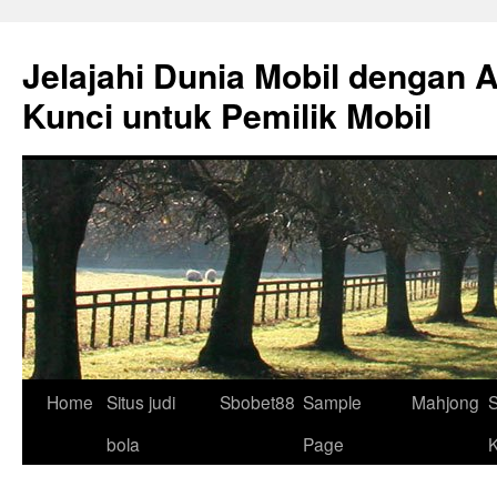
Skip
to
Jelajahi Dunia Mobil dengan 
content
Kunci untuk Pemilik Mobil
Home
Situs judi
Sbobet88
Sample
Mahjong
S
bola
Page