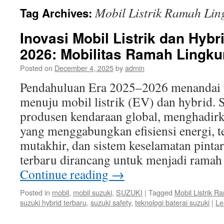
Mobil Listrik Ramah Li
Tag Archives:
Inovasi Mobil Listrik dan Hyb
2026: Mobilitas Ramah Lingk
Posted on
December 4, 2025
by
admin
Pendahuluan Era 2025–2026 menandai p
menuju mobil listrik (EV) dan hybrid. 
produsen kendaraan global, menghadirk
yang menggabungkan efisiensi energi, t
mutakhir, dan sistem keselamatan pinta
terbaru dirancang untuk menjadi rama
Continue reading
→
Posted in
mobil
,
mobil suzuki
,
SUZUKI
|
Tagged
Mobil Listrik 
suzuki hybrid terbaru
,
suzuki safety
,
teknologi baterai suzuki
|
Le