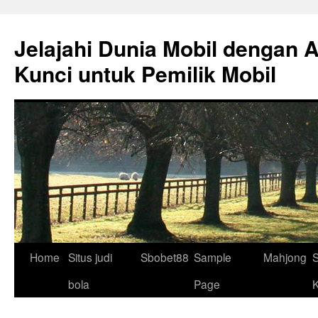
Skip
to
Jelajahi Dunia Mobil dengan 
content
Kunci untuk Pemilik Mobil
Home
Situs judi
Sbobet88
Sample
Mahjong
S
bola
Page