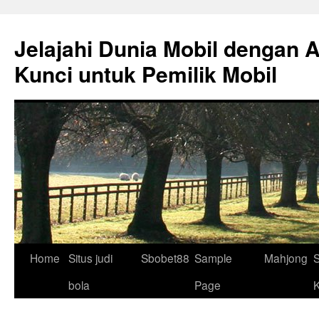
Skip
to
Jelajahi Dunia Mobil dengan 
content
Kunci untuk Pemilik Mobil
Home
Situs judi
Sbobet88
Sample
Mahjong
S
bola
Page