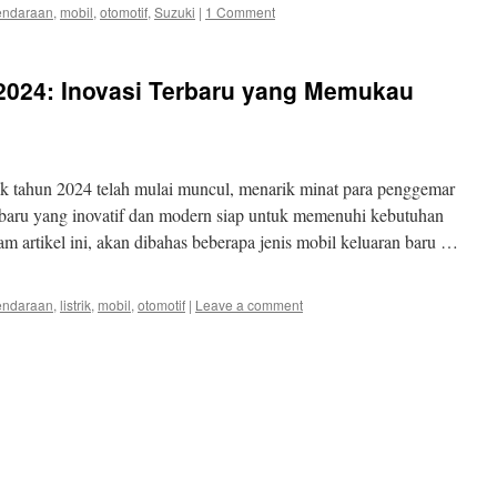
endaraan
,
mobil
,
otomotif
,
Suzuki
|
1 Comment
2024: Inovasi Terbaru yang Memukau
 tahun 2024 telah mulai muncul, menarik minat para penggemar
n baru yang inovatif dan modern siap untuk memenuhi kebutuhan
 artikel ini, akan dibahas beberapa jenis mobil keluaran baru …
endaraan
,
listrik
,
mobil
,
otomotif
|
Leave a comment