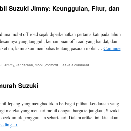
il Suzuki Jimny: Keunggulan, Fitur, dan
dunia mobil off-road sejak diperkenalkan pertama kali pada tahun
a desainnya yang tangguh, kemampuan off-road yang handal, dan
ikel ini, kami akan membahas tentang pasaran mobil …
Continue
il
,
Jimmy
,
kendaraan
,
mobil
,
otomotif
|
Leave a comment
murah Suzuki
obil Jepang yang menghadirkan berbagai pilihan kendaraan yang
Bagi mereka yang mencari mobil dengan harga terjangkau, Suzuki
ok untuk penggunaan sehari-hari. Dalam artikel ini, kita akan
reading
→