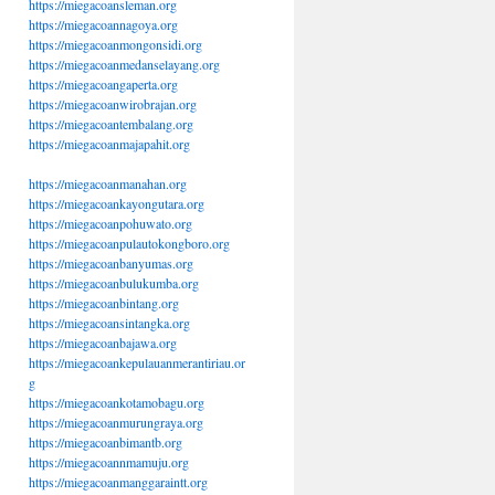
https://miegacoansleman.org
https://miegacoannagoya.org
https://miegacoanmongonsidi.org
https://miegacoanmedanselayang.org
https://miegacoangaperta.org
https://miegacoanwirobrajan.org
https://miegacoantembalang.org
https://miegacoanmajapahit.org
https://miegacoanmanahan.org
https://miegacoankayongutara.org
https://miegacoanpohuwato.org
https://miegacoanpulautokongboro.org
https://miegacoanbanyumas.org
https://miegacoanbulukumba.org
https://miegacoanbintang.org
https://miegacoansintangka.org
https://miegacoanbajawa.org
https://miegacoankepulauanmerantiriau.or
g
https://miegacoankotamobagu.org
https://miegacoanmurungraya.org
https://miegacoanbimantb.org
https://miegacoannmamuju.org
https://miegacoanmanggaraintt.org