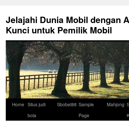
Skip
to
Jelajahi Dunia Mobil dengan 
content
Kunci untuk Pemilik Mobil
Home
Situs judi
Sbobet88
Sample
Mahjong
S
bola
Page