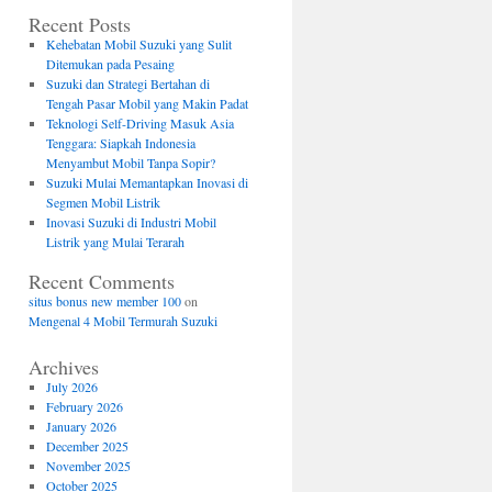
Recent Posts
Kehebatan Mobil Suzuki yang Sulit
Ditemukan pada Pesaing
Suzuki dan Strategi Bertahan di
Tengah Pasar Mobil yang Makin Padat
Teknologi Self-Driving Masuk Asia
Tenggara: Siapkah Indonesia
Menyambut Mobil Tanpa Sopir?
Suzuki Mulai Memantapkan Inovasi di
Segmen Mobil Listrik
Inovasi Suzuki di Industri Mobil
Listrik yang Mulai Terarah
Recent Comments
situs bonus new member 100
on
Mengenal 4 Mobil Termurah Suzuki
Archives
July 2026
February 2026
January 2026
December 2025
November 2025
October 2025