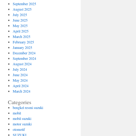
September 2025
August 2025
July 2025
June 2025
May 2025
April 2025
March 2025
February 2025
January 2025
December 2024
September 2024
August 2024
July 2024
June 2024
May 2024
April 2024
March 2024
Categories
bengkel resmi suzuki
mobil
mobil suzuki
motor suzuki
otomotif
SUZUKI