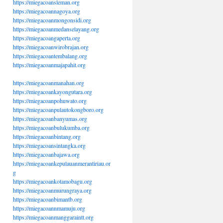
https://miegacoansleman.org
https://miegacoannagoya.org
https://miegacoanmongonsidi.org
https://miegacoanmedanselayang.org
https://miegacoangaperta.org
https://miegacoanwirobrajan.org
https://miegacoantembalang.org
https://miegacoanmajapahit.org
https://miegacoanmanahan.org
https://miegacoankayongutara.org
https://miegacoanpohuwato.org
https://miegacoanpulautokongboro.org
https://miegacoanbanyumas.org
https://miegacoanbulukumba.org
https://miegacoanbintang.org
https://miegacoansintangka.org
https://miegacoanbajawa.org
https://miegacoankepulauanmerantiriau.or
g
https://miegacoankotamobagu.org
https://miegacoanmurungraya.org
https://miegacoanbimantb.org
https://miegacoannmamuju.org
https://miegacoanmanggaraintt.org