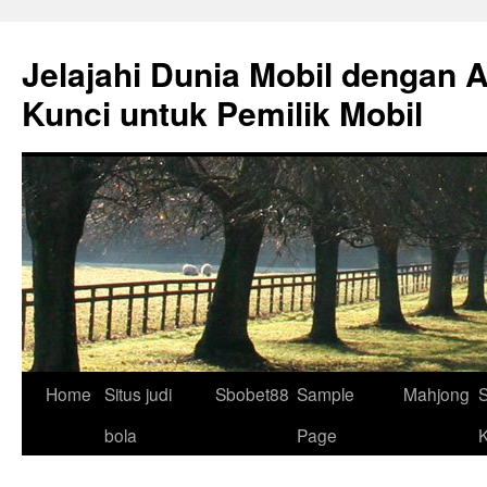
Skip
to
Jelajahi Dunia Mobil dengan 
content
Kunci untuk Pemilik Mobil
Home
Situs judi
Sbobet88
Sample
Mahjong
S
bola
Page