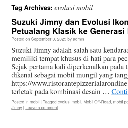
evolusi mobil
Tag Archives:
Suzuki Jimny dan Evolusi Ikon
Petualang Klasik ke Generasi
Posted on
September 3, 2025
by
admin
Suzuki Jimny adalah salah satu kendara
memiliki tempat khusus di hati para pec
Sejak pertama kali diperkenalkan pada 
dikenal sebagai mobil mungil yang tang
https://www.ristorantepizzerialarondin
terletak pada kombinasi desain …
Conti
Posted in
mobil
|
Tagged
evolusi mobil
,
Mobil Off-Road
,
mobil p
Jimny
|
Leave a comment