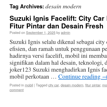
desain modern
Tag Archives:
Suzuki Ignis Facelift: City C
Fitur Pintar dan Desain Fresh
Posted on
September 1, 2025
by
admin
Suzuki Ignis selalu dikenal sebagai city 
efisien, dan ramah untuk penggunaan p
hadirnya versi facelift, mobil ini mem
signifikan dalam hal desain, teknologi, 
joker123 Suzuki menghadirkan Ignis face
mobil perkotaan …
Continue reading
Posted in
mobil
|
Tagged
city car
,
desain modern
,
fitur pintar
,
mo
comment