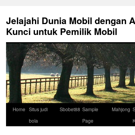
Skip
to
Jelajahi Dunia Mobil dengan 
content
Kunci untuk Pemilik Mobil
Home
Situs judi
Sbobet88
Sample
Mahjong
S
bola
Page