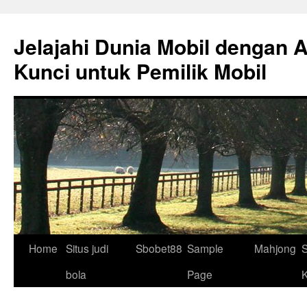
Skip
to
Jelajahi Dunia Mobil dengan 
content
Kunci untuk Pemilik Mobil
Home
Situs judi
Sbobet88
Sample
Mahjong
S
bola
Page