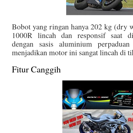
Bobot yang ringan hanya 202 kg (dry
1000R lincah dan responsif saat di
dengan sasis aluminium perpaduan 
menjadikan motor ini sangat lincah di t
Fitur Canggih