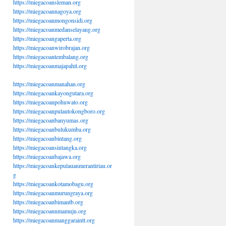
https://miegacoansleman.org
https://miegacoannagoya.org
https://miegacoanmongonsidi.org
https://miegacoanmedanselayang.org
https://miegacoangaperta.org
https://miegacoanwirobrajan.org
https://miegacoantembalang.org
https://miegacoanmajapahit.org
https://miegacoanmanahan.org
https://miegacoankayongutara.org
https://miegacoanpohuwato.org
https://miegacoanpulautokongboro.org
https://miegacoanbanyumas.org
https://miegacoanbulukumba.org
https://miegacoanbintang.org
https://miegacoansintangka.org
https://miegacoanbajawa.org
https://miegacoankepulauanmerantiriau.or
g
https://miegacoankotamobagu.org
https://miegacoanmurungraya.org
https://miegacoanbimantb.org
https://miegacoannmamuju.org
https://miegacoanmanggaraintt.org