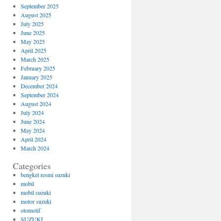
September 2025
August 2025
July 2025
June 2025
May 2025
April 2025
March 2025
February 2025
January 2025
December 2024
September 2024
August 2024
July 2024
June 2024
May 2024
April 2024
March 2024
Categories
bengkel resmi suzuki
mobil
mobil suzuki
motor suzuki
otomotif
SUZUKI