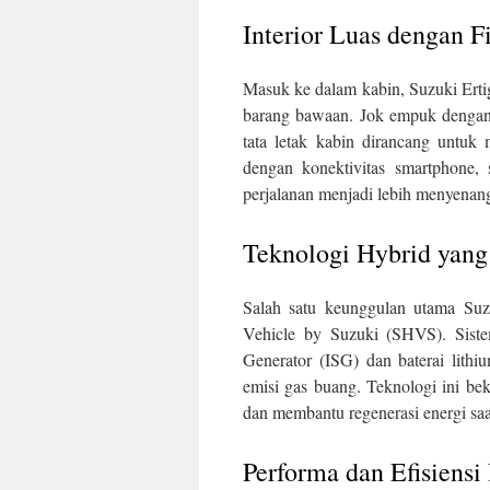
Interior Luas dengan F
Masuk ke dalam kabin, Suzuki Ert
barang bawaan. Jok empuk dengan 
tata letak kabin dirancang untuk 
dengan konektivitas smartphone, 
perjalanan menjadi lebih menyenan
Teknologi Hybrid yang 
Salah satu keunggulan utama Suz
Vehicle by Suzuki (SHVS). Siste
Generator (ISG) dan baterai lit
emisi gas buang. Teknologi ini bek
dan membantu regenerasi energi sa
Performa dan Efisiens