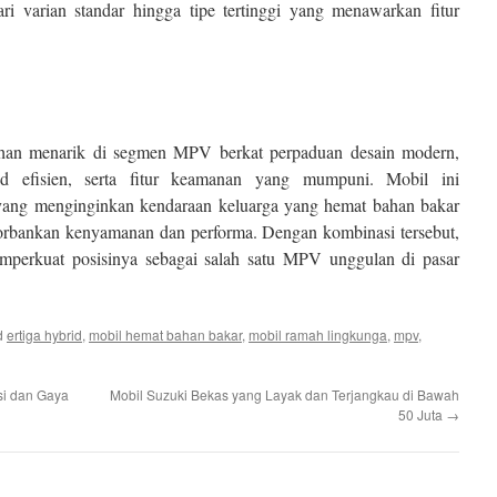
i varian standar hingga tipe tertinggi yang menawarkan fitur
lihan menarik di segmen MPV berkat perpaduan desain modern,
rid efisien, serta fitur keamanan yang mumpuni. Mobil ini
yang menginginkan kendaraan keluarga yang hemat bahan bakar
rbankan kenyamanan dan performa. Dengan kombinasi tersebut,
mperkuat posisinya sebagai salah satu MPV unggulan di pasar
d
ertiga hybrid
,
mobil hemat bahan bakar
,
mobil ramah lingkunga
,
mpv
,
si dan Gaya
Mobil Suzuki Bekas yang Layak dan Terjangkau di Bawah
50 Juta
→