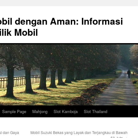
obil dengan Aman: Informasi
lik Mobil
Sample Page
Mahjong
Slot Kamboja
Slot Thailand
si dan Gaya
Mobil Suzuki Bekas yang Layak dan Terjangkau di Bawah
50 Juta
→