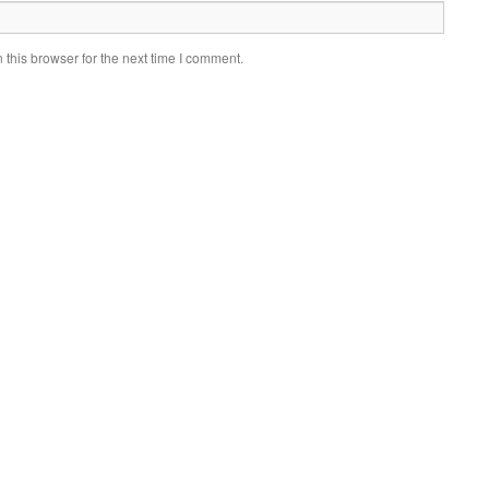
this browser for the next time I comment.