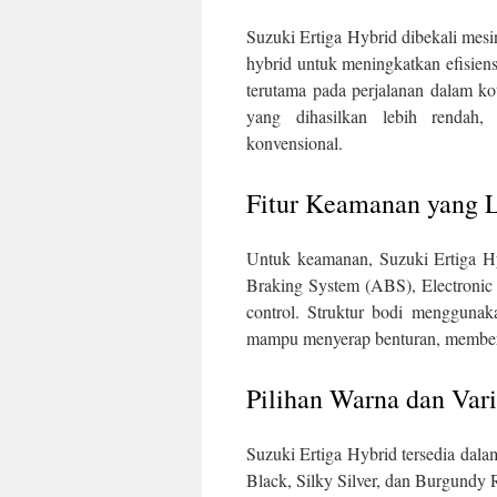
Suzuki Ertiga Hybrid dibekali mesi
hybrid untuk meningkatkan efisiens
terutama pada perjalanan dalam kot
yang dihasilkan lebih rendah
konvensional.
Fitur Keamanan yang 
Untuk keamanan, Suzuki Ertiga Hyb
Braking System (ABS), Electronic 
control. Struktur bodi menggunak
mampu menyerap benturan, member
Pilihan Warna dan Var
Suzuki Ertiga Hybrid tersedia dala
Black, Silky Silver, dan Burgundy