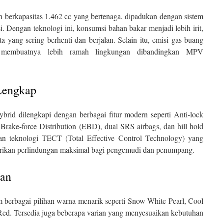
n berkapasitas 1.462 cc yang bertenaga, dipadukan dengan sistem
i. Dengan teknologi ini, konsumsi bahan bakar menjadi lebih irit,
a yang sering berhenti dan berjalan. Selain itu, emisi gas buang
, membuatnya lebih ramah lingkungan dibandingkan MPV
Lengkap
rid dilengkapi dengan berbagai fitur modern seperti Anti-lock
Brake-force Distribution (EBD), dual SRS airbags, dan hill hold
an teknologi TECT (Total Effective Control Technology) yang
ikan perlindungan maksimal bagi pengemudi dan penumpang.
ian
m berbagai pilihan warna menarik seperti Snow White Pearl, Cool
 Red. Tersedia juga beberapa varian yang menyesuaikan kebutuhan