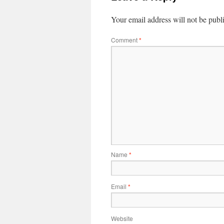
Your email address will not be publ
Comment
*
Name
*
Email
*
Website