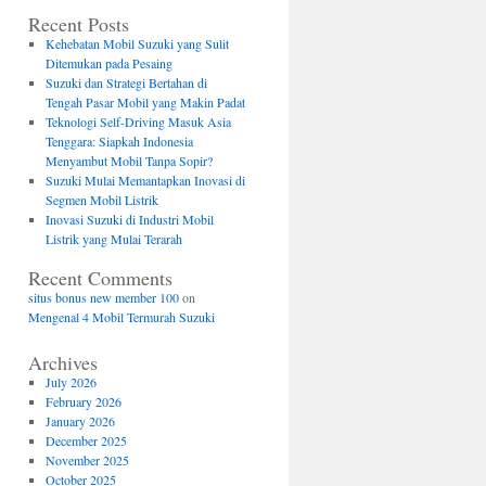
Recent Posts
Kehebatan Mobil Suzuki yang Sulit
Ditemukan pada Pesaing
Suzuki dan Strategi Bertahan di
Tengah Pasar Mobil yang Makin Padat
Teknologi Self-Driving Masuk Asia
Tenggara: Siapkah Indonesia
Menyambut Mobil Tanpa Sopir?
Suzuki Mulai Memantapkan Inovasi di
Segmen Mobil Listrik
Inovasi Suzuki di Industri Mobil
Listrik yang Mulai Terarah
Recent Comments
situs bonus new member 100
on
Mengenal 4 Mobil Termurah Suzuki
Archives
July 2026
February 2026
January 2026
December 2025
November 2025
October 2025