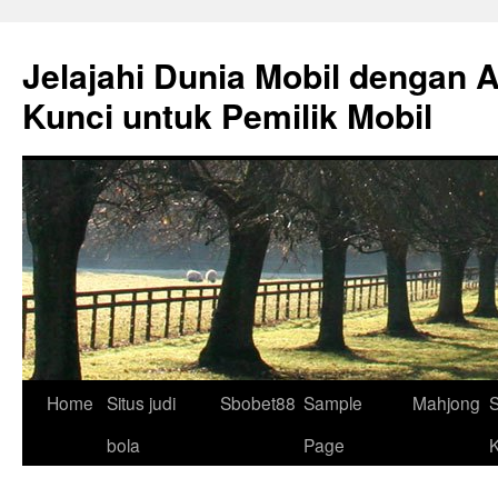
Skip
to
Jelajahi Dunia Mobil dengan 
content
Kunci untuk Pemilik Mobil
Home
Situs judi
Sbobet88
Sample
Mahjong
S
bola
Page