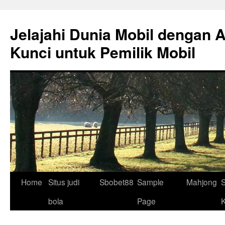
Skip
to
Jelajahi Dunia Mobil dengan 
content
Kunci untuk Pemilik Mobil
Home
Situs judi
Sbobet88
Sample
Mahjong
S
bola
Page