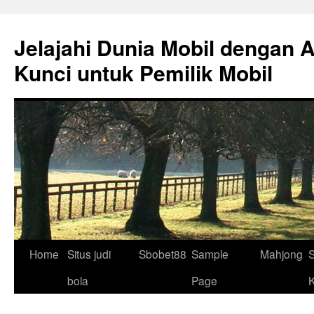
Skip
to
Jelajahi Dunia Mobil dengan 
content
Kunci untuk Pemilik Mobil
Home
Situs judi
Sbobet88
Sample
Mahjong
S
bola
Page