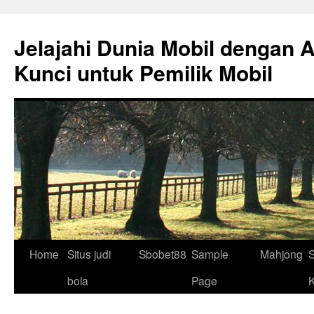
Skip
to
Jelajahi Dunia Mobil dengan 
content
Kunci untuk Pemilik Mobil
Home
Situs judi
Sbobet88
Sample
Mahjong
S
bola
Page