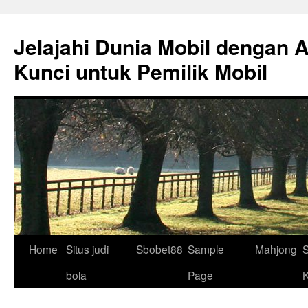
Skip
to
Jelajahi Dunia Mobil dengan 
content
Kunci untuk Pemilik Mobil
Home
Situs judi
Sbobet88
Sample
Mahjong
S
bola
Page