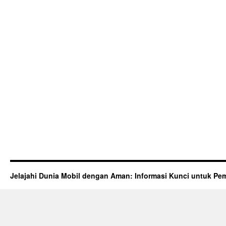
Jelajahi Dunia Mobil dengan Aman: Informasi Kunci untuk Pem