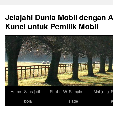
Skip
to
Jelajahi Dunia Mobil dengan 
content
Kunci untuk Pemilik Mobil
Home
Situs judi
Sbobet88
Sample
Mahjong
S
bola
Page