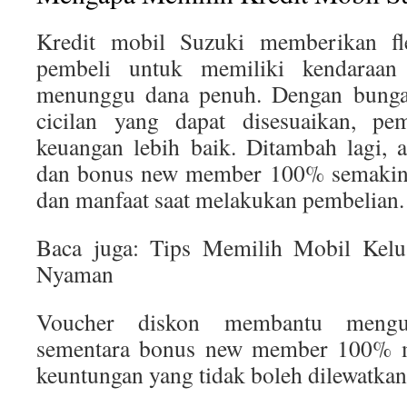
Kredit mobil Suzuki memberikan flek
pembeli untuk memiliki kendaraan
menunggu dana penuh. Dengan bunga 
cicilan yang dapat disesuaikan, pe
keuangan lebih baik. Ditambah lagi, 
dan bonus new member 100% semakin
dan manfaat saat melakukan pembelian.
Baca juga: Tips Memilih Mobil Kel
Nyaman
Voucher diskon membantu mengu
sementara bonus new member 100% 
keuntungan yang tidak boleh dilewatkan